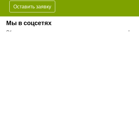
Оставить заявку
Мы в соцсетях
Обязательно подпишитесь на наши аккаунты в социальных сетях!
Телефон:
+7(8442)37-67-32
Почта:
info@volgogradagrosnab.ru
О компании
Вакансии
Фотогалерея
Контакты
Новости
Наши предложения
Сельхозтехника