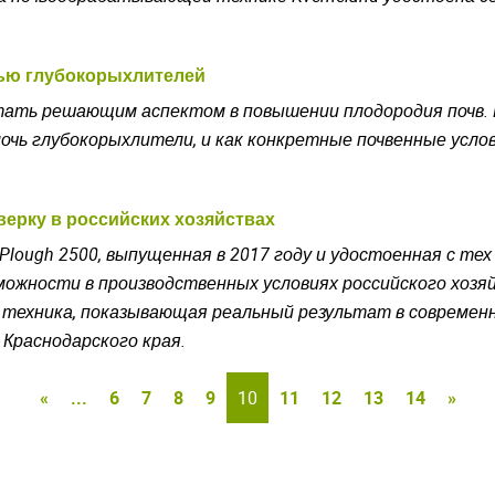
ью глубокорыхлителей
ать решающим аспектом в повышении плодородия почв. В
мочь глубокорыхлители, и как конкретные почвенные усл
верку в российских хозяйствах
Plough
2500, выпущенная в 2017 году и удостоенная с тех
можности в производственных условиях российского хозяй
техника, показывающая реальный результат в современно
» Краснодарского края.
«
...
6
7
8
9
10
11
12
13
14
»