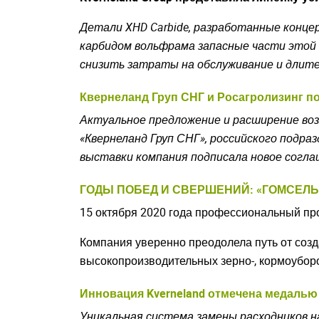
Детали XHD Carbide, разработанные конц
Закрыть окно
карбидом вольфрама запасные части этой 
снизить затраты на обслуживание и длите
Квернеланд Груп СНГ и Росагролизинг п
Актуальное предложение и расширение во
«Квернеланд Груп СНГ», российского подр
выставки компания подписала новое согла
ГОДЫ ПОБЕД И СВЕРШЕНИЙ: «ГОМСЕЛЬМ
15 октября 2020 года профессиональный про
Компания уверенно преодолела путь от соз
высокопроизводительных зерно-, кормоуборо
Understood
Инновация Kverneland отмечена медалью
Уникальная система замены расходников 