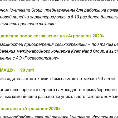
ерном
Kverneland
Group
, предназначены для работы на почв
новой линейки характеризуются в 8-10 раз более длител
льность простоев техники.
одписали новое соглашение на «Агросалон-2020»
зможностей приобретения сельхозтехники
–
под таким д
азделения международного концерна
Kverneland
Group
, в вы
шение с АО «Росагоролизинг»
АШУ» – 90 лет!
изводитель агротехники «Гомсельмаш» отмечает 90-летие.
дания силосорезки и первого самоходного кормоуборочного
чных комбайнов и разработки уникального газового комбайн
 выставки «Агросалон-2020»
на почвообрабатывающей технике
Kverneland
удостоена с