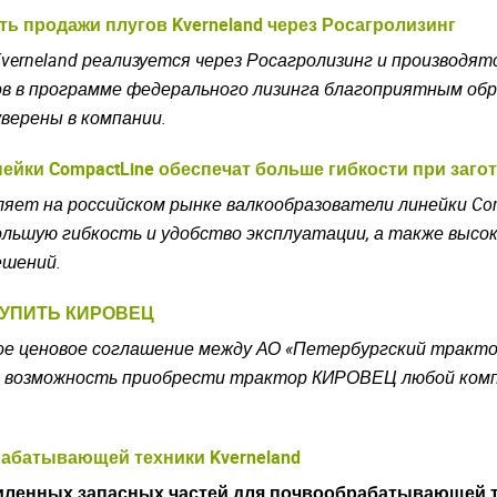
ь продажи плугов Kverneland через Росагролизинг
verneland реализуется через Росагролизинг и производятс
в в программе федерального лизинга благоприятным обр
уверены в компании.
ейки CompactLine обеспечат больше гибкости при заго
ляет на российском рынке валкообразователи линейки Com
большую гибкость и удобство эксплуатации, а также выс
ешений.
 КУПИТЬ КИРОВЕЦ
овое ценовое соглашение между АО «Петербургский трак
 возможность приобрести трактор КИРОВЕЦ любой комп
абатывающей техники Kverneland
силенных запасных частей для почвообрабатывающей 