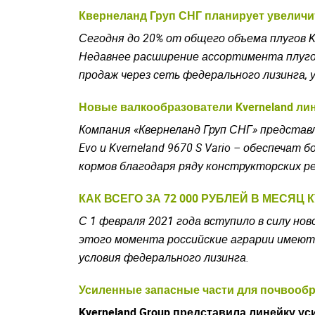
Квернеланд Груп СНГ планирует увеличит
Сегодня до 20% от общего объема плугов K
Недавнее расширение ассортимента плуго
продаж через сеть федерального лизинга, 
Новые валкообразователи Kverneland лин
Компания «Квернеланд Груп СНГ» представ
Evo и
Kverneland
9670 S Vario – обеспечат 
кормов благодаря ряду конструкторских р
КАК ВСЕГО ЗА 72 000 РУБЛЕЙ В МЕСЯЦ
С 1 февраля 2021 года вступило в силу н
этого момента российские аграрии имеют
условия федерального лизинга.
Усиленные запасные части для почвообр
Kverneland
Group
представила линейку у