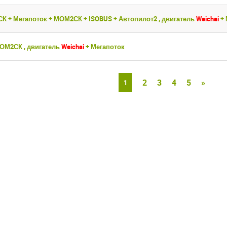
СК + Мегапоток + МОМ2СК + ISOBUS + Автопилот2 , двигатель
Weichai
+
МОМ2СК , двигатель
Weichai
+ Мегапоток
2
3
4
5
»
1