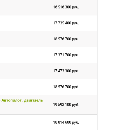
16 516 300
руб.
17 735 400
руб.
18 576 700
руб.
вуем!
вуем!
17 371 700
руб.
почту
почту
на сайте
на сайте
17 473 300
руб.
ВАТЬСЯ
ВАТЬСЯ
18 576 700
руб.
 Автопилот , двигатель
19 593 100
руб.
18 814 600
руб.