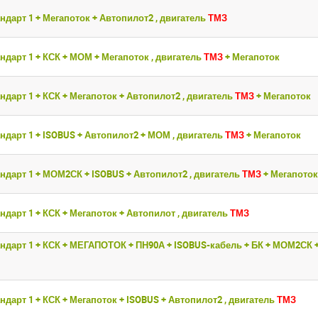
ндарт 1 + Мегапоток + Автопилот2 , двигатель
ТМЗ
ойдите
ойдите
, введите ваш логин и пароль
, введите ваш логин и пароль
ндарт 1 + КСК + МОМ + Мегапоток , двигатель
ТМЗ
+ Мегапоток
нием!
нием!
ндарт 1 + КСК + Мегапоток + Автопилот2 , двигатель
ТМЗ
+ Мегапоток
 сайте
 сайте
Приветст
Приветст
и пароль
и пароль
ндарт 1 + ISOBUS + Автопилот2 + МОМ , двигатель
ТМЗ
+ Мегапоток
Укажите вашу 
Укажите вашу 
для регистрации 
для регистрации 
ыли пароль?
ыли пароль?
ндарт 1 + МОМ2СК + ISOBUS + Автопилот2 , двигатель
ТМЗ
+ Мегапоток
ЗАРЕГИСТРИРО
ЗАРЕГИСТРИРО
ВОЙТИ
ВОЙТИ
ндарт 1 + КСК + Мегапоток + Автопилот , двигатель
ТМЗ
ндарт 1 + КСК + МЕГАПОТОК + ПН90А + ISOBUS-кабель + БК + МОМ2СК +
ндарт 1 + КСК + Мегапоток + ISOBUS + Автопилот2 , двигатель
ТМЗ