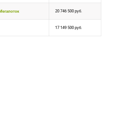
20 746 500
руб.
 Мегапоток
17 149 500
руб.