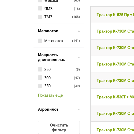
Weichai
(63)
ЯМЗ
(16)
Трактор К-525 Пр +
ТМЗ
(168)
Мегапоток
Трактор К-730М Ста
Мегапоток
(141)
Трактор К-730М Ста
Мощность
двигателя л.с.
Трактор К-730М Ста
250
(8)
300
(47)
Трактор К-730М Ста
350
(39)
Показать еще
Трактор К-530Т + М
Агропилот
Трактор К-730М Ста
Очистить
Трактор К-730М Ста
фильтр