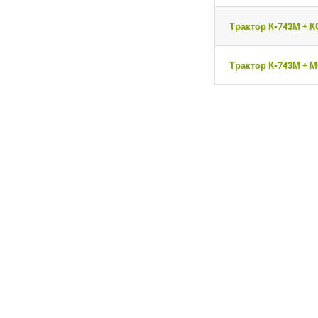
Трактор К-743М + К
Трактор К-743М + 