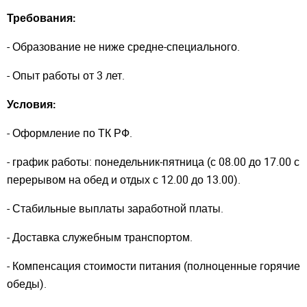
Требования:
- Образование не ниже средне-специального.
Войдите
- Опыт работы от 3 лет.
Для входа на сайт, введите ваш логин и пароль
С возвращением!
Условия:
- Оформление по ТК РФ.
Авторизуйтесь на сайте
введите свой логин и пароль
- график работы: понедельник-пятница (с 08.00 до 17.00 с
перерывом на обед и отдых с 12.00 до 13.00).
ВОЙТИ
Забыли пароль?
- Стабильные выплаты заработной платы.
ВОЙТИ
- Доставка служебным транспортом.
- Компенсация стоимости питания (полноценные горячие
обеды).