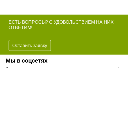
ЕСТЬ ВОПРОСЫ? С УДОВОЛЬСТВИЕМ НА НИХ
ОТВЕТИМ!
Оставить заявку
Мы в соцсетях
Обязательно подпишитесь на наши аккаунты в социальных сетях!
Телефон:
+7(8442)37-67-32
Почта:
info@volgogradagrosnab.ru
О компании
Вакансии