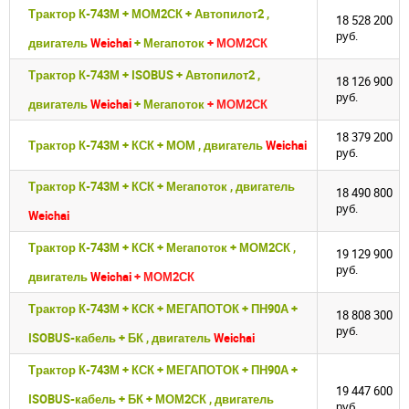
Войдите
Войдите
Трактор К-743М + МОМ2СК + Автопилот2 ,
18 528 200
Для входа на сайт, введите ваш логин и пароль
Для входа на сайт, введите ваш логин и пароль
руб.
двигатель
Weichai
+ Мегапоток
+ МОМ2СК
С возвращением!
С возвращением!
Трактор К-743М + ISOBUS + Автопилот2 ,
18 126 900
руб.
Авторизуйтесь на сайте
Авторизуйтесь на сайте
двигатель
Weichai
+ Мегапоток
+ МОМ2СК
введите свой логин и пароль
введите свой логин и пароль
18 379 200
Трактор К-743М + КСК + МОМ , двигатель
Weichai
руб.
ВОЙТИ
ВОЙТИ
Забыли пароль?
Забыли пароль?
Трактор К-743М + КСК + Мегапоток , двигатель
18 490 800
руб.
Weichai
ВОЙТИ
ВОЙТИ
Трактор К-743М + КСК + Мегапоток + МОМ2СК ,
19 129 900
руб.
двигатель
Weichai
+ МОМ2СК
Трактор К-743М + КСК + МЕГАПОТОК + ПН90А +
18 808 300
руб.
ISOBUS-кабель + БК , двигатель
Weichai
Трактор К-743М + КСК + МЕГАПОТОК + ПН90А +
19 447 600
ISOBUS-кабель + БК + МОМ2СК , двигатель
руб.