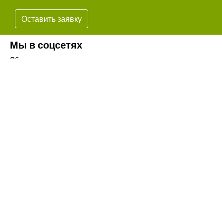
Оставить заявку
Мы в соцсетях
Обязательно подпишитесь на наши аккаунты в социальных
сетях!
Телефон:
+7(8442)37-67-32
Почта:
info@volgogradagrosnab.ru
О компании
Вакансии
Фотогалерея
Контакты
Новости
Наши предложения