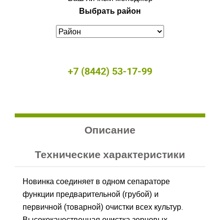
Выбрать район
Войдите
Войдите
Для входа на сайт, введите ваш логин и пароль
Для входа на сайт, введите ваш логин и пароль
С возвращением!
С возвращением!
+7 (8442) 53-17-99
Авторизуйтесь на сайте
Авторизуйтесь на сайте
введите свой логин и пароль
введите свой логин и пароль
ВОЙТИ
ВОЙТИ
Забыли пароль?
Забыли пароль?
Описание
ВОЙТИ
ВОЙТИ
Технические характеристики
Новинка соединяет в одном сепараторе
функции предварительной (грубой) и
первичной (товарной) очистки всех культур.
Высококачественная очистка зерновых,