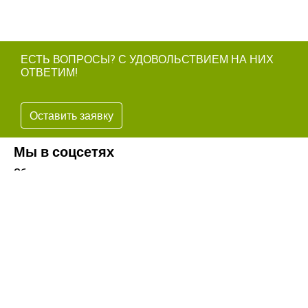
ЕСТЬ ВОПРОСЫ? С УДОВОЛЬСТВИЕМ НА НИХ
ОТВЕТИМ!
Оставить заявку
Мы в соцсетях
Обязательно подпишитесь на наши аккаунты в социальных
сетях!
Телефон:
+7(8442)37-67-32
Почта:
info@volgogradagrosnab.ru
О компании