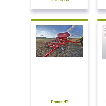
В
Для входа на сайт
С возвраще
Авторизуйтесь на
введите свой логин 
ВОЙТИ
Заб
Pronto NT