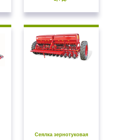
вуем!
почту
на сайте
ВАТЬСЯ
Сеялка зернотуковая