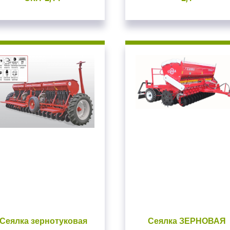
ойдите
, введите ваш логин и пароль
нием!
 сайте
Приветст
и пароль
Укажите вашу 
для регистрации 
ыли пароль?
ЗАРЕГИСТРИРО
ВОЙТИ
Сеялка зернотуковая
Сеялка ЗЕРНОВАЯ