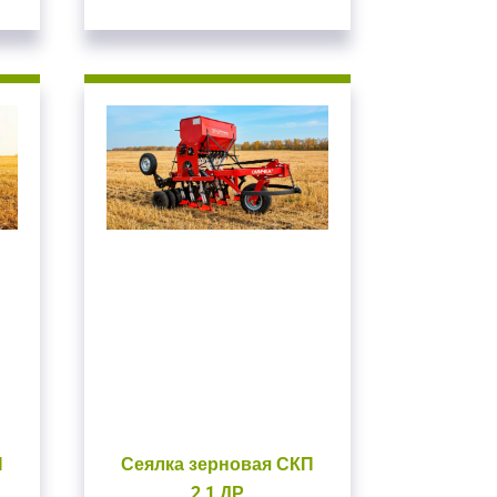
П
Сеялка зерновая СКП
2,1 ДР