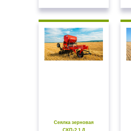
Закрыть окно
Сеялка зерновая
СКП-2,1 Д