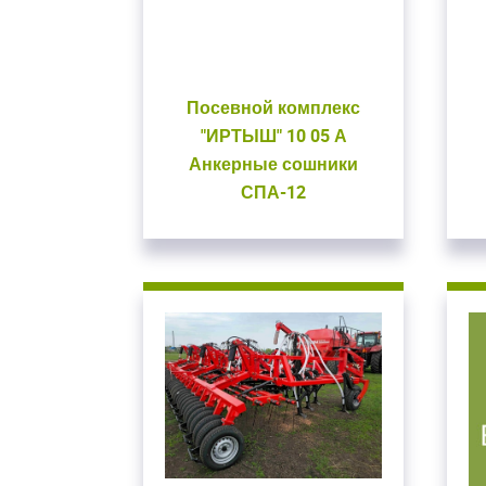
Посевной комплекс
"ИРТЫШ" 10 05 А
Анкерные сошники
Закрыть окно
СПА-12
В
Для входа на сайт
С возвраще
Авторизуйтесь на