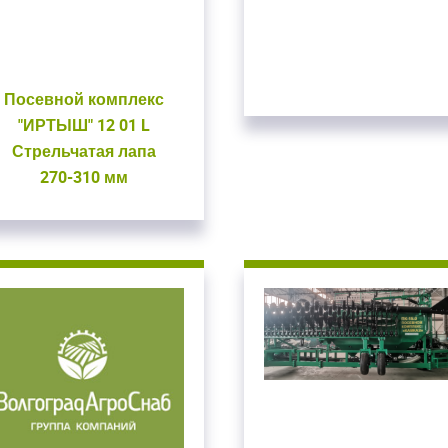
Посевной комплекс
"ИРТЫШ" 12 01 L
Стрельчатая лапа
270-310 мм
ойдите
, введите ваш логин и пароль
нием!
 сайте