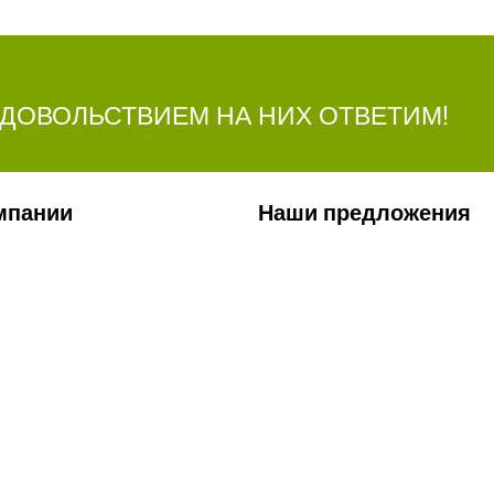
УДОВОЛЬСТВИЕМ НА НИХ ОТВЕТИМ!
мпании
Наши предложения
ии
Сельхозтехника
лерея
Стройтехника
ты
Запчасти
ти
Удобрения
Ремонт КП и двигателей
Сервис
Заявка на перевозку грузов
Лизинг