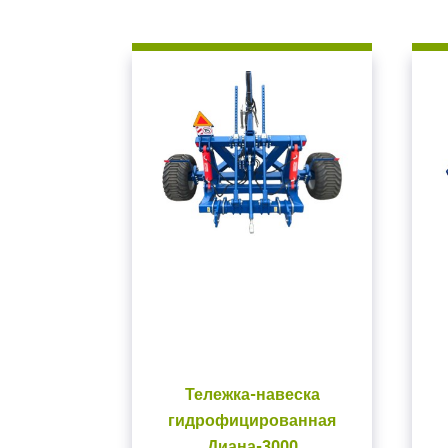
Закрыть окно
В
Для входа на сайт
С возвраще
Авторизуйтесь на
введите свой логин 
Тележка-навеска
ВОЙТИ
Заб
гидрофицированная
Диана-3000