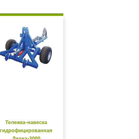
ойдите
, введите ваш логин и пароль
нием!
 сайте
Приветст
и пароль
Укажите вашу 
для регистрации 
Тележка-навеска
ыли пароль?
гидрофицированная
Диана-3000