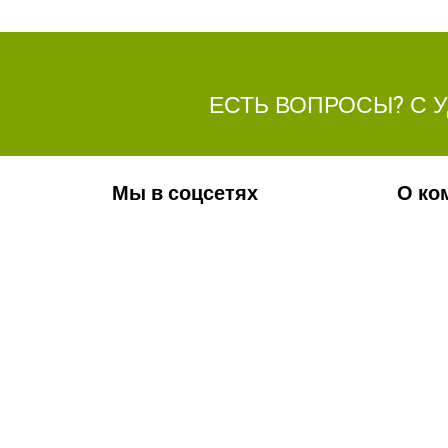
ЕСТЬ ВОПРОСЫ? С 
Мы в соцсетях
О ко
Обязательно подпишитесь на наши
Ваканс
аккаунты в социальных сетях!
Фотога
Контак
Новос
Телефон:
+7(8442)37-67-32
Почта:
info@volgogradagrosnab.ru