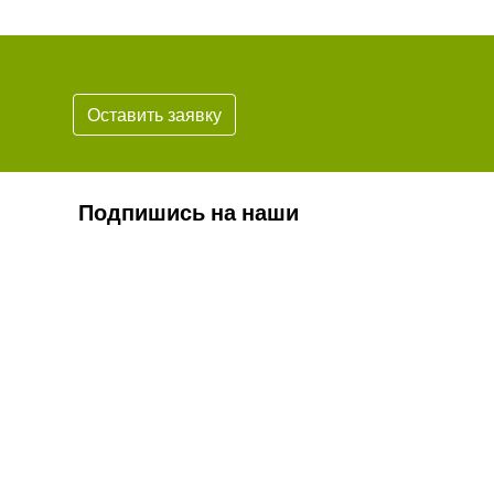
Оставить заявку
Подпишись на наши
новости
Подписаться
* Обязательно проверьте корректность
вашего почтового адреса.
Согласие на обработку персональных данных
Положение о персональных данных
Противодействие коррупции