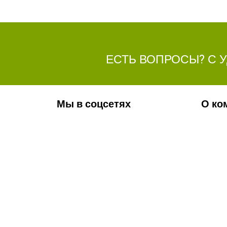
ЕСТЬ ВОПРОСЫ? С 
Мы в соцсетях
О ко
Обязательно подпишитесь на наши
Ваканс
аккаунты в социальных сетях!
Фотога
Контак
Новос
Телефон:
+7(8442)37-67-32
Почта:
info@volgogradagrosnab.ru