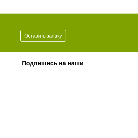
Оставить заявку
Подпишись на наши
новости
Подписаться
* Обязательно проверьте корректность
вашего почтового адреса.
Согласие на обработку персональных данных
Положение о персональных данных
Противодействие коррупции