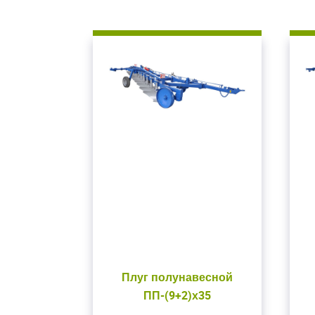
Закрыть окно
Плуг полунавесной
ПП-(9+2)х35
В