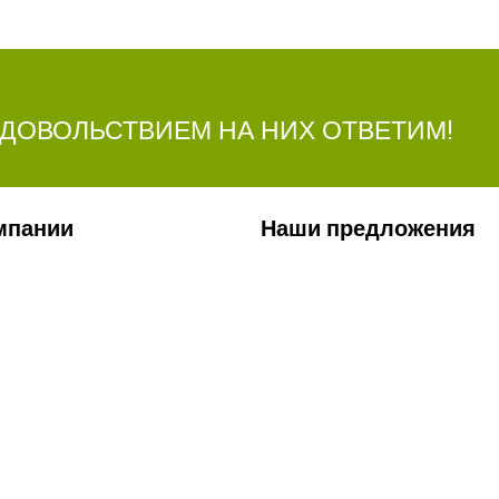
УДОВОЛЬСТВИЕМ НА НИХ ОТВЕТИМ!
мпании
Наши предложения
ии
Сельхозтехника
лерея
Стройтехника
ты
Запчасти
ти
Удобрения
Ремонт КП и двигателей
Сервис
Заявка на перевозку грузов
Лизинг