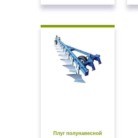
Для входа на сайт
С возвраще
Авторизуйтесь на
введите свой логин 
ВОЙТИ
Заб
Плуг полунавесной