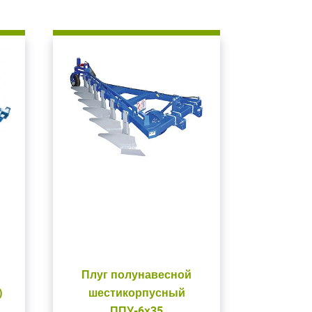
Плуг полунавесной
)
шестикорпусный
ППУ-6х35