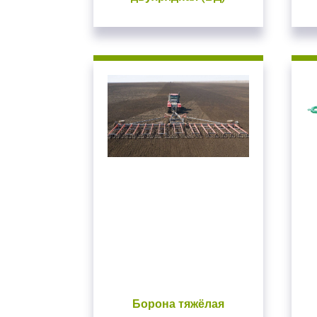
Закрыть окно
В
Для входа на сайт
С возвраще
Борона тяжёлая
Авторизуйтесь на