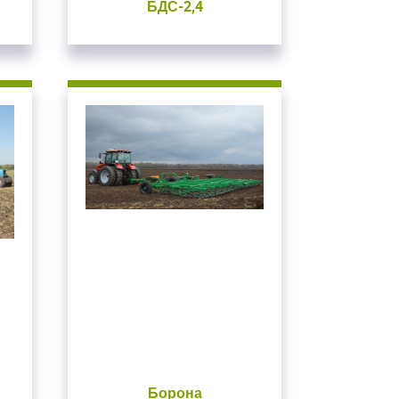
вуем!
БДС-2,4
почту
на сайте
ВАТЬСЯ
Борона