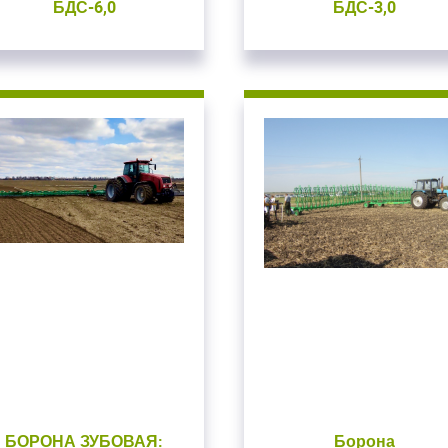
Приветст
БДС-6,0
БДС-3,0
и пароль
Укажите вашу 
для регистрации 
ыли пароль?
ЗАРЕГИСТРИРО
ВОЙТИ
БОРОНА ЗУБОВАЯ:
Борона