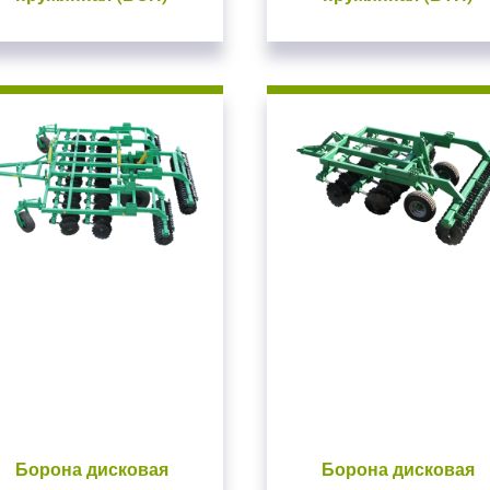
ойдите
, введите ваш логин и пароль
нием!
Борона дисковая
Борона дисковая
 сайте