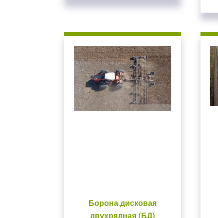
Борона дисковая
двухрядная (БД)