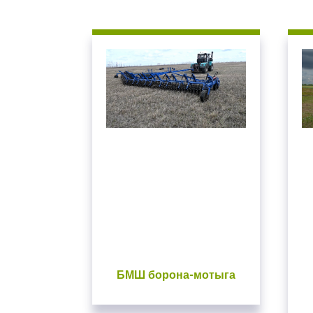
БМШ борона-мотыга