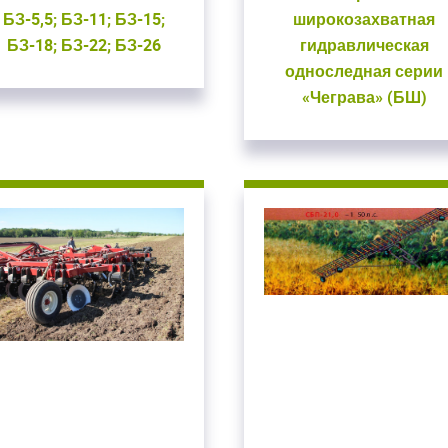
БЗ-5,5; БЗ-11; БЗ-15;
широкозахватная
БЗ-18; БЗ-22; БЗ-26
гидравлическая
односледная серии
«Чеграва» (БШ)