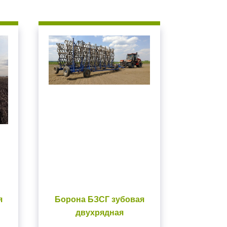
я
Борона БЗСГ зубовая
двухрядная