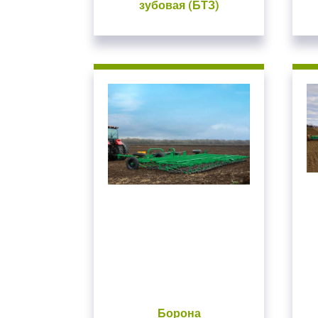
зубовая (БТЗ)
введите свой логин 
ВОЙТИ
Заб
Борона