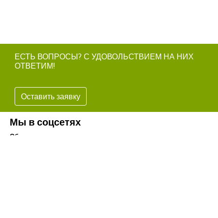
ЕСТЬ ВОПРОСЫ? С УДОВОЛЬСТВИЕМ НА НИХ
ОТВЕТИМ!
Оставить заявку
Мы в соцсетях
Обязательно подпишитесь на наши аккаунты в социальных
сетях!
Телефон:
+7(8442)37-67-32
Почта:
info@volgogradagrosnab.ru
О компании