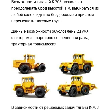
Возможности тягачей К-703 позволяют
преодолевать брод высотой 1 м, выбираться из
любой колеи, идти по бездорожью и при этом
перемещать тяжелые грузы.
Данные возможности обусловлены двумя
факторами - шарнирно-сочлененная рама,
тракторная трансмиссия.
Закрыть окно
Закрыть окно
В зависимости от решаемых задач тягачи К-703