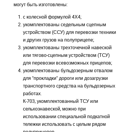
могут быть изготовлены:
с колесной формулой 4Х4;
укомплектованы седельным сцепным
Войдите
Войдите
устройством (ССУ) для перевозки техники
Для входа на сайт, введите ваш логин и пароль
Для входа на сайт, введите ваш логин и пароль
и других грузов на полуприцепе;
С возвращением!
С возвращением!
укомплектованы трехточечной навеской
или тягово-сцепным устройством (ТСУ)
Авторизуйтесь на сайте
Авторизуйтесь на сайте
для перевозки всевозможных прицепов;
введите свой логин и пароль
введите свой логин и пароль
укомплектованы бульдозерным отвалом
для "прокладки" дороги или дозагрузки
ВОЙТИ
ВОЙТИ
транспортного средства на бульдозерных
Забыли пароль?
Забыли пароль?
работах.
ВОЙТИ
ВОЙТИ
К-703, укомплектованный ТСУ или
сельхознавеской, можно при
использовании специальной подкатной
тележки использовать с целым рядом
полуприцепов.