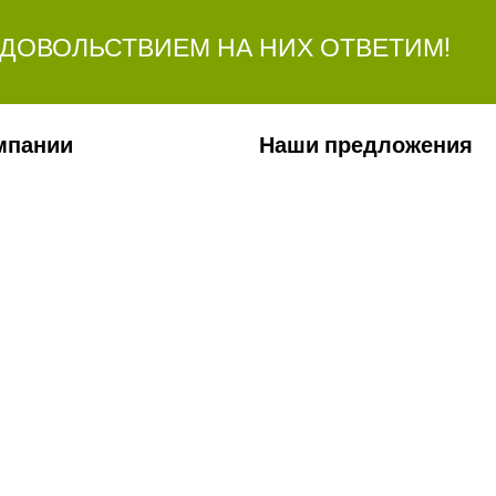
УДОВОЛЬСТВИЕМ НА НИХ ОТВЕТИМ!
мпании
Наши предложения
ии
Сельхозтехника
лерея
Стройтехника
ты
Запчасти
ти
Удобрения
Ремонт КП и двигателей
Сервис
Заявка на перевозку грузов
Лизинг
я стоимости техники, запасных частей, ГСМ и сервисного обслуживания, нос