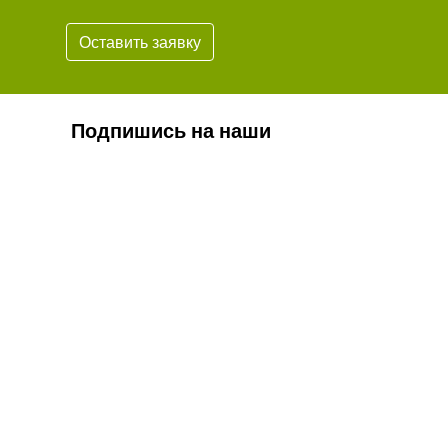
Оставить заявку
Подпишись на наши
новости
Подписаться
* Обязательно проверьте корректность
вашего почтового адреса.
Согласие на обработку персональных данных
Положение о персональных данных
Противодействие коррупции
Охрана труда
ит информационный характер и не является публичной