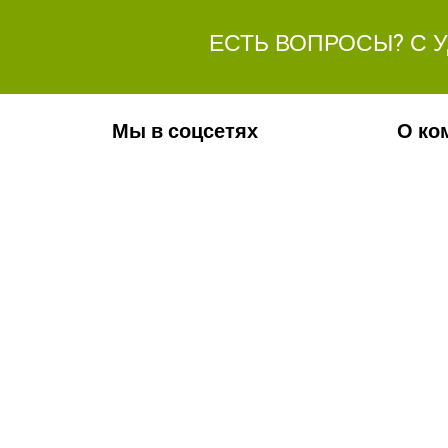
ЕСТЬ ВОПРОСЫ? С 
Мы в соцсетях
О ко
Обязательно подпишитесь на наши
Ваканс
аккаунты в социальных сетях!
Фотога
Контак
Новос
Телефон:
+7(8442)37-67-32
Почта:
info@volgogradagrosnab.ru
Вся представленная на сайте информация, касающаяс