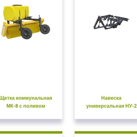
Щетка коммунальная
Навеска
МК-8 с поливом
универсальная НУ-2
ойдите
ойдите
, введите ваш логин и пароль
, введите ваш логин и пароль