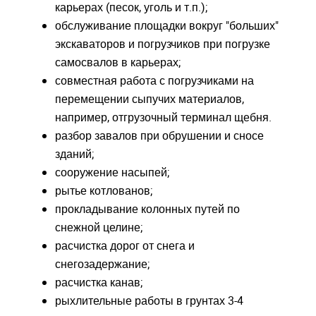
карьерах (песок, уголь и т.п.);
обслуживание площадки вокруг "больших"
экскаваторов и погрузчиков при погрузке
Закрыть окно
Закрыть окно
самосвалов в карьерах;
совместная работа с погрузчиками на
перемещении сыпучих материалов,
например, отгрузочный терминал щебня.
разбор завалов при обрушении и сносе
зданий;
Войдите
Войдите
сооружение насыпей;
рытье котлованов;
Для входа на сайт, введите ваш логин и пароль
Для входа на сайт, введите ваш логин и пароль
С возвращением!
С возвращением!
прокладывание колонных путей по
снежной целине;
Авторизуйтесь на сайте
Авторизуйтесь на сайте
расчистка дорог от снега и
введите свой логин и пароль
введите свой логин и пароль
снегозадержание;
расчистка канав;
рыхлительные работы в грунтах 3-4
ВОЙТИ
ВОЙТИ
Забыли пароль?
Забыли пароль?