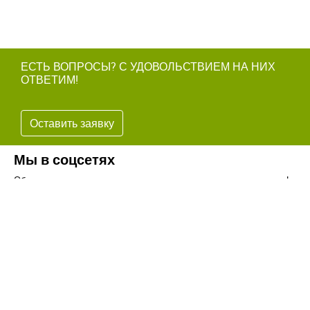
ЕСТЬ ВОПРОСЫ? С УДОВОЛЬСТВИЕМ НА НИХ
ОТВЕТИМ!
Оставить заявку
Мы в соцсетях
Обязательно подпишитесь на наши аккаунты в социальных сетях!
Телефон:
+7(8442)37-67-32
Почта:
info@volgogradagrosnab.ru
О компании
Вакансии