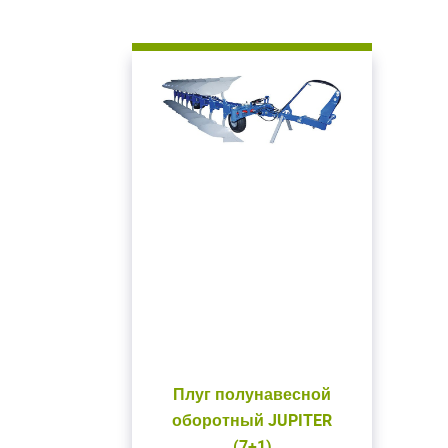
Закрыть окно
В
Для входа на сайт
С возвраще
Авторизуйтесь на
введите свой логин 
Плуг полунавесной
ВОЙТИ
Заб
оборотный JUPITER
(7+1)