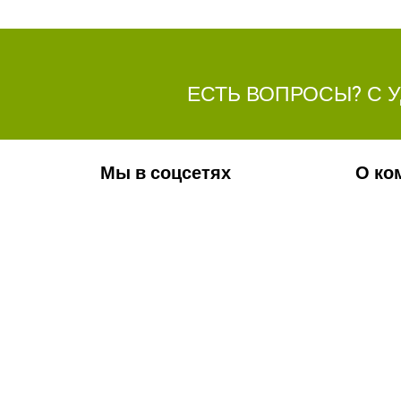
ЕСТЬ ВОПРОСЫ? С 
Мы в соцсетях
О ко
Обязательно подпишитесь на наши
Ваканс
аккаунты в социальных сетях!
Фотога
Контак
Новос
Телефон:
+7(8442)37-67-32
Почта:
info@volgogradagrosnab.ru