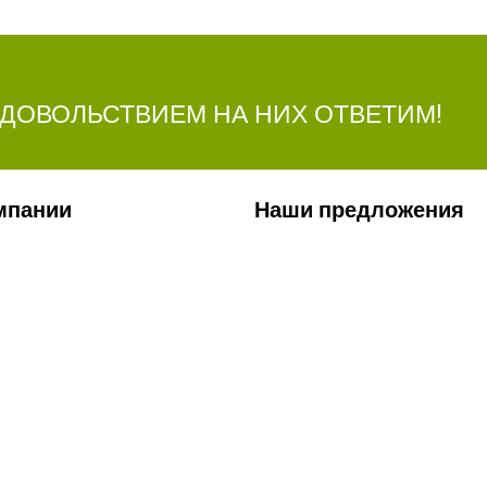
УДОВОЛЬСТВИЕМ НА НИХ ОТВЕТИМ!
мпании
Наши предложения
ии
Сельхозтехника
лерея
Стройтехника
ты
Запчасти
ти
Удобрения
Ремонт КП и двигателей
Сервис
Заявка на перевозку грузов
Лизинг