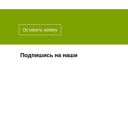
Оставить заявку
Подпишись на наши
новости
Подписаться
* Обязательно проверьте корректность
вашего почтового адреса.
Согласие на обработку персональных данных
Положение о персональных данных
Противодействие коррупции