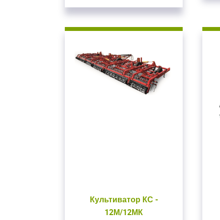
Закрыть окно
Культиватор КС -
12М/12МК