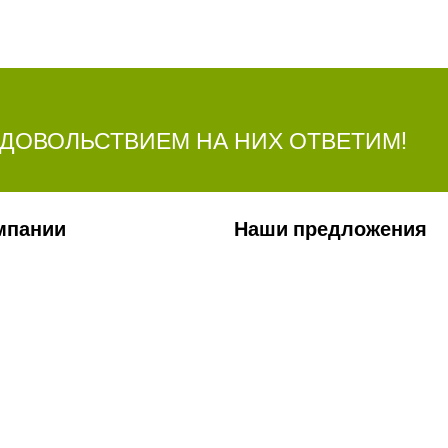
УДОВОЛЬСТВИЕМ НА НИХ ОТВЕТИМ!
мпании
Наши предложения
ии
Сельхозтехника
лерея
Стройтехника
ты
Запчасти
ти
Удобрения
Ремонт КП и двигателей
Сервис
Заявка на перевозку грузов