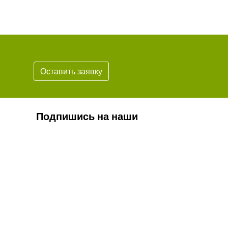
Оставить заявку
Подпишись на наши
новости
Подписаться
* Обязательно проверьте корректность
вашего почтового адреса.
Согласие на обработку персональных данных