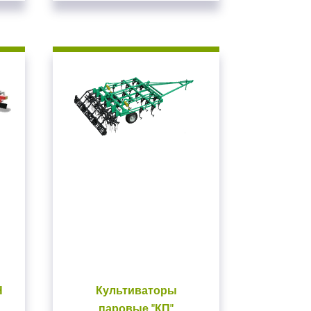
вуем!
почту
на сайте
ВАТЬСЯ
Н
Культиваторы
паровые "КП"