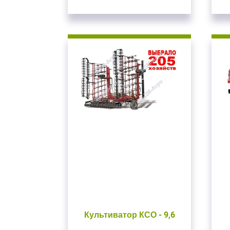
В
Для входа на сайт
С возвраще
Авторизуйтесь на
введите свой логин 
ВОЙТИ
Заб
Культиватор КСО - 9,6