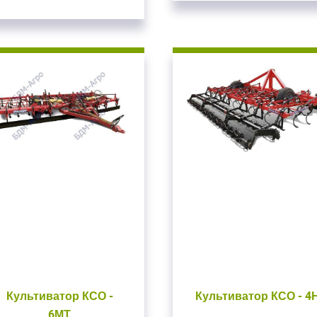
ойдите
, введите ваш логин и пароль
нием!
 сайте
Приветст
и пароль
Укажите вашу 
для регистрации 
ыли пароль?
ЗАРЕГИСТРИРО
ВОЙТИ
Культиватор КСО -
Культиватор КСО - 4
6МТ