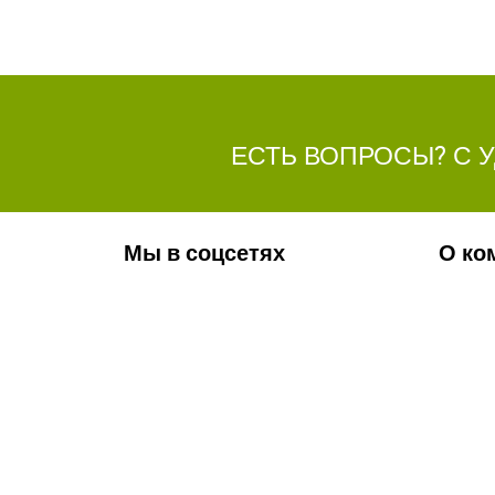
ЕСТЬ ВОПРОСЫ? С 
Мы в соцсетях
О ко
Обязательно подпишитесь на наши
Ваканс
аккаунты в социальных сетях!
Фотога
Контак
Новос
Телефон:
+7(8442)37-67-32
Почта:
info@volgogradagrosnab.ru