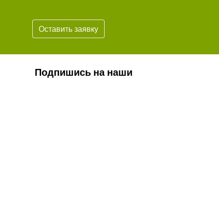
Оставить заявку
Подпишись на наши
новости
Подписаться
* Обязательно проверьте корректность
вашего почтового адреса.
Согласие на обработку персональных данных
Положение о персональных данных
Противодействие коррупции
Охрана труда