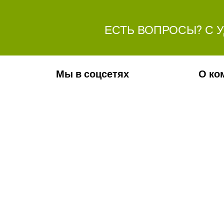
ЕСТЬ ВОПРОСЫ? С 
Мы в соцсетях
О ко
Обязательно подпишитесь на наши
Ваканс
аккаунты в социальных сетях!
Фотога
Контак
Новос
Телефон:
+7(8442)37-67-32
Почта:
info@volgogradagrosnab.ru