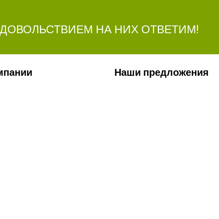
УДОВОЛЬСТВИЕМ НА НИХ ОТВЕТИМ!
мпании
Наши предложения
ии
Сельхозтехника
лерея
Стройтехника
ты
Запчасти
ти
Удобрения
Ремонт КП и двигателей
Сервис
Заявка на перевозку грузов
Лизинг