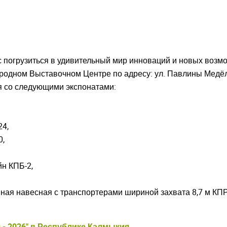
с погрузиться в удивительный мир инноваций и новых воз
одном Выставочном Центре по адресу: ул. Павлины Медёлк
я со следующими экспонатами:
4,
0,
н КПБ-2,
ная навесная с транспортерами шириной захвата 8,7 м КП
- 2026" в Республике Калмыкия