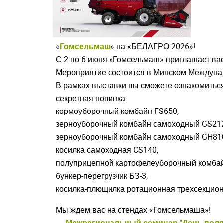
«
Гомсельмаш
» на «БЕЛАГРО-2026»!
Закрыть окно
С 2 по 6 июня «Гомсельмаш» приглашает ва
Мероприятие состоится в Минском Междунар
В рамках выставки вы сможете ознакомитьс
секретная новинка
кормоуборочный комбайн FS650,
зерноуборочный комбайн самоходный GS212
зерноуборочный комбайн самоходный GH81
косилка самоходная CS140,
полуприцепной картофелеуборочный комбай
бункер-перегрузчик БЗ-3,
косилка-плющилка ротационная трехсекцион
Мы ждем вас на стендах «Гомсельмаша»!
Understood
← Межрегиональный семинар "День поля 