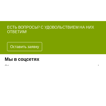
ЕСТЬ ВОПРОСЫ? С УДОВОЛЬСТВИЕМ НА НИХ
ОТВЕТИМ!
Оставить заявку
Мы в соцсетях
Обязательно подпишитесь на наши аккаунты в социальных сетях!
Телефон:
+7(8442)37-67-32
Почта:
info@volgogradagrosnab.ru
О компании