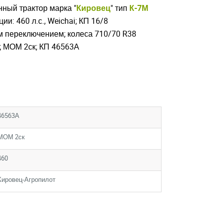
ный трактор марка "
Кировец
" тип
К-7М
и: 460 л.с., Weichai; КП 16/8
 переключением; колеса 710/70 R38
; МОМ 2ск; КП 46563А
46563А
МОМ 2ск
460
Кировец-Агропилот