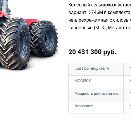
Колесный сельскохозяйствен
вариант К-746М в комплектаци
четырехрежимная с силовым
сдвоенные (КСК); Мегапоток
20 431 300
руб.
Код производителя
МОМ2СК
Мощность двигателя л.с.
Агропилот