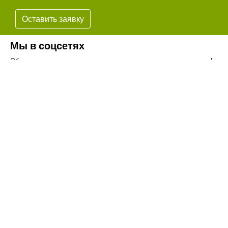
Оставить заявку
Мы в соцсетях
Обязательно подпишитесь на наши аккаунты в социальных сетях!
Телефон:
+7(8442)37-67-32
Почта:
info@volgogradagrosnab.ru
О компании
Вакансии
Фотогалерея
Контакты
Новости
Наши предложения