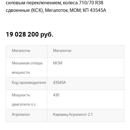
силовым переключением; колеса 710/70 R38
сдвоенные (КСК); Мегапоток; МОМ; КП 43545А
19 028 200
руб.
Мегапоток
Мегапоток
Механизм отбора
МОМ
мощности
Код производителя
43545А
Мощность
430
двигателя л.с.
Агропилот
Кировец-Агропилот 2.1
Закрыть окно
Закрыть окно