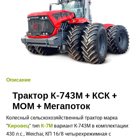
Описание
Трактор К-743М + КСК +
МОМ + Мегапоток
Колесный сельскохозяйственный трактор марка
"
Кировец
" тип
К-7М
вариант К-743М в комплектации:
430 л.с., Weichai; КП 16/8 четырехрежимная с