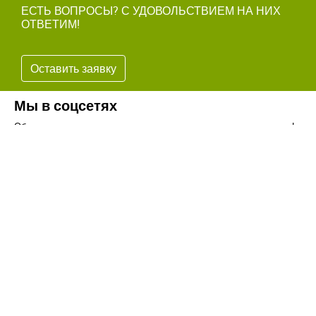
ЕСТЬ ВОПРОСЫ? С УДОВОЛЬСТВИЕМ НА НИХ
ОТВЕТИМ!
Оставить заявку
Мы в соцсетях
Обязательно подпишитесь на наши аккаунты в социальных сетях!
Телефон:
+7(8442)37-67-32
Почта:
info@volgogradagrosnab.ru
О компании
Вакансии
Фотогалерея
Контакты
Новости