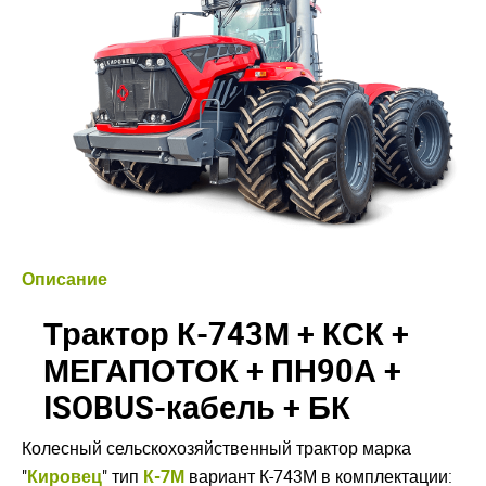
Описание
Трактор К-743М + КСК +
МЕГАПОТОК + ПН90А +
ISOBUS-кабель + БК
Колесный сельскохозяйственный трактор марка
"
Кировец
" тип
К-7М
вариант К-743М в комплектации: