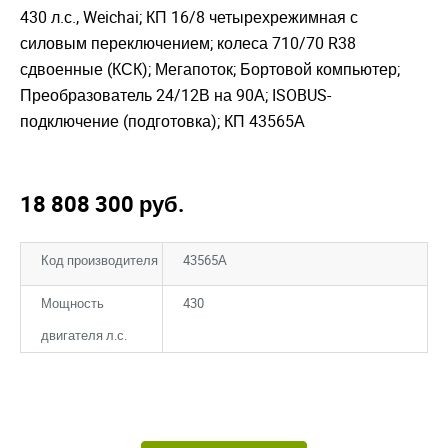
430 л.с., Weichai; КП 16/8 четырехрежимная с
силовым переключением; колеса 710/70 R38
сдвоенные (КСК); Мегапоток; Бортовой компьютер;
Преобразователь 24/12В на 90А; ISOBUS-
подключение (подготовка); КП 43565А
18 808 300
руб.
Код производителя
43565А
Мощность
430
двигателя л.с.
Закрыть окно
Закрыть окно