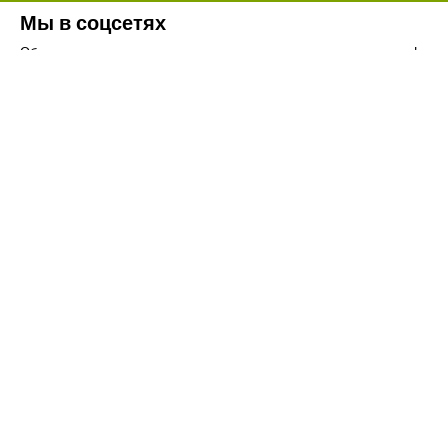
Мы в соцсетях
Обязательно подпишитесь на наши аккаунты в социальных сетях!
Телефон:
+7(8442)37-67-32
Почта:
info@volgogradagrosnab.ru
О компании
Вакансии
Фотогалерея
Контакты
Новости
Наши предложения
Сельхозтехника
Стройтехника
Запчасти