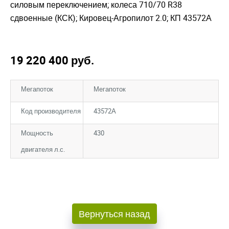
силовым переключением; колеса 710/70 R38
сдвоенные (КСК); Кировец-Агропилот 2.0; КП 43572А
19 220 400
руб.
Мегапоток
Мегапоток
Код производителя
43572А
Мощность
430
двигателя л.с.
Закрыть окно
Закрыть окно
Вернуться назад