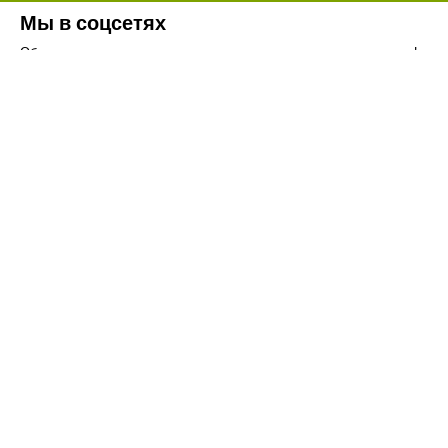
Мы в соцсетях
Обязательно подпишитесь на наши аккаунты в социальных сетях!
Телефон:
+7(8442)37-67-32
Почта:
info@volgogradagrosnab.ru
О компании
Вакансии
Фотогалерея
Контакты
Новости
Наши предложения
Сельхозтехника
Стройтехника
Запчасти