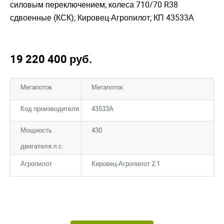
силовым переключением; колеса 710/70 R38
сдвоенные (КСК); Кировец-Агропилот; КП 43533А
19 220 400
руб.
Мегапоток
Мегапоток
Код производителя
43533А
Мощность
430
двигателя л.с.
Агропилот
Кировец-Агропилот 2.1
Закрыть окно
Закрыть окно