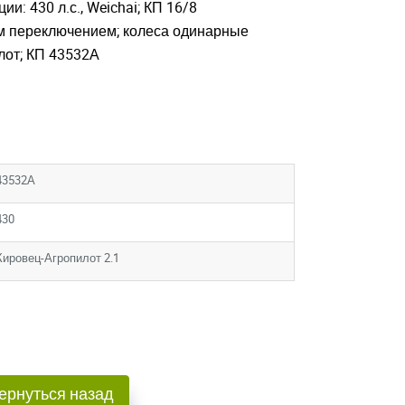
и: 430 л.с., Weichai; КП 16/8
м переключением; колеса одинарные
лот; КП 43532А
43532А
430
Кировец-Агропилот 2.1
ернуться назад