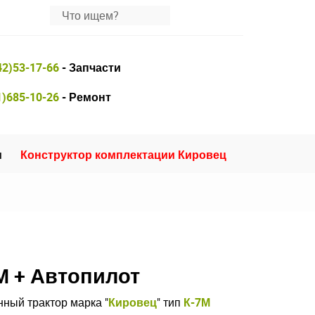
42)53-17-66
- Запчасти
1)685-10-26
- Ремонт
и
Конструктор комплектации Кировец
М + Автопилот
ный трактор марка "
Кировец
" тип
К-7М