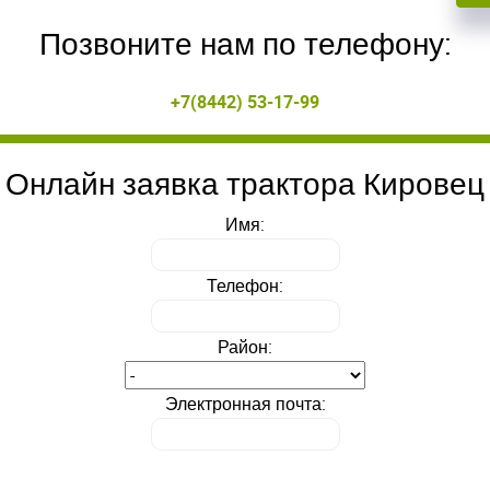
Позвоните нам по телефону:
ойдите
ойдите
+7(8442) 53-17-99
, введите ваш логин и пароль
, введите ваш логин и пароль
нием!
нием!
Онлайн заявка трактора Кировец
 сайте
 сайте
Приветст
Приветст
и пароль
и пароль
Имя:
Укажите вашу 
Укажите вашу 
для регистрации 
для регистрации 
Телефон:
ыли пароль?
ыли пароль?
ЗАРЕГИСТРИРО
ЗАРЕГИСТРИРО
ВОЙТИ
ВОЙТИ
Район:
Электронная почта: