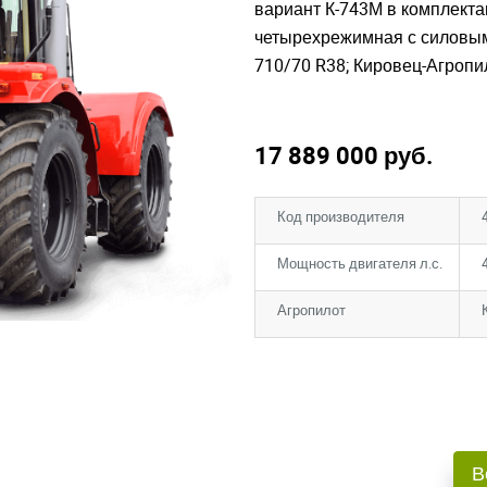
вариант К-743М в комплектаци
четырехрежимная с силовы
710/70 R38; Кировец-Агропи
17 889 000
руб.
Код производителя
Мощность двигателя л.с.
Агропилот
В