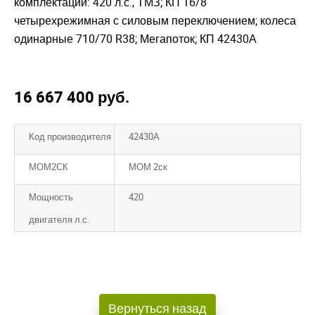
комплектации: 420 л.с., ТМЗ; КП 16/8
четырехрежимная с силовым переключением; колеса
одинарные 710/70 R38; Мегапоток; КП 42430А
16 667 400
руб.
Код производителя
42430А
МОМ2СК
МОМ 2ск
Мощность
420
двигателя л.с.
Закрыть окно
Закрыть окно
Вернуться назад