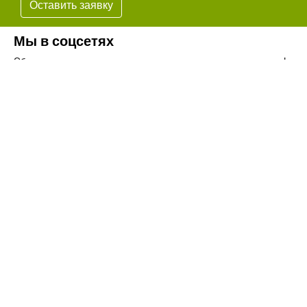
Оставить заявку
Мы в соцсетях
Обязательно подпишитесь на наши аккаунты в социальных сетях!
Телефон:
+7(8442)37-67-32
Почта:
info@volgogradagrosnab.ru
О компании
Вакансии
Фотогалерея
Контакты
Новости
Наши предложения
Сельхозтехника