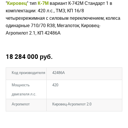
"
Кировец
" тип
К-7М
вариант К-742М Стандарт 1 в
комплектации: 420 л.с., ТМЗ; КП 16/8
четырехрежимная с силовым переключением; колеса
одинарные 710/70 R38; Мегапоток; Кировец-
Агропилот 2.1; КП 42486А
18 284 000
руб.
Код производителя
42486А
Мощность
420
двигателя л.с.
Агропилот
Кировец-Агропилот 2.0
Закрыть окно
Закрыть окно