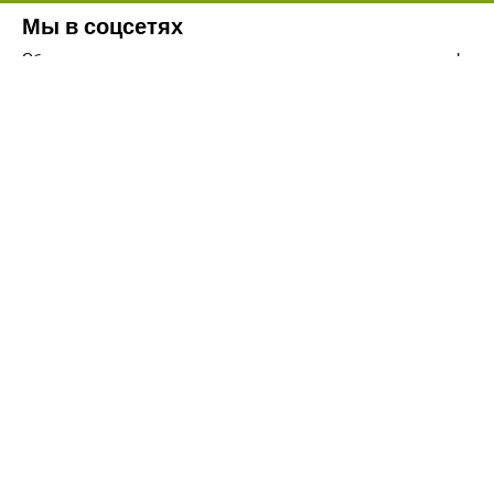
Мы в соцсетях
Обязательно подпишитесь на наши аккаунты в социальных сетях!
Телефон:
+7(8442)37-67-32
Почта:
info@volgogradagrosnab.ru
О компании
Вакансии
Фотогалерея
Контакты
Новости
Наши предложения
Сельхозтехника
Стройтехника
Запчасти