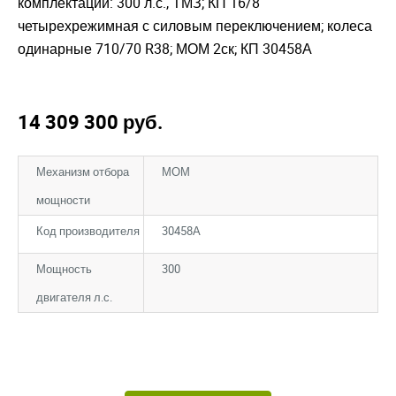
комплектации: 300 л.с., ТМЗ; КП 16/8
четырехрежимная с силовым переключением; колеса
одинарные 710/70 R38; МОМ 2ск; КП 30458А
14 309 300
руб.
Механизм отбора
МОМ
мощности
Код производителя
30458А
Мощность
300
двигателя л.с.
Закрыть окно
Закрыть окно