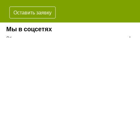
Оставить заявку
Мы в соцсетях
Обязательно подпишитесь на наши аккаунты в социальных сетях!
Телефон:
+7(8442)37-67-32
Почта:
info@volgogradagrosnab.ru
О компании
Вакансии
Фотогалерея
Контакты
Новости
Наши предложения