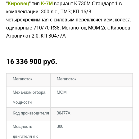
"
Кировец
" тип
К-7М
вариант К-730М Стандарт 1 в
комплектации: 300 л.с., ТМЗ; КП 16/8
четырехрежимная с силовым переключением; колеса
одинарные 710/70 R38; Мегапоток; МОМ 2ск; Кировец-
Агропилот 2.0; КП 30477А
16 336 900
руб.
Мегапоток
Мегапоток
Механизм отбора
МОМ
мощности
Код производителя
30477А
Мощность
300
двигателя л.с.