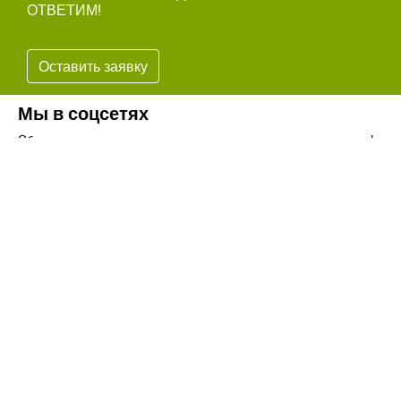
ОТВЕТИМ!
Оставить заявку
Мы в соцсетях
Обязательно подпишитесь на наши аккаунты в социальных сетях!
Телефон:
+7(8442)37-67-32
Почта:
info@volgogradagrosnab.ru
О компании
Вакансии
Фотогалерея
Контакты
Новости