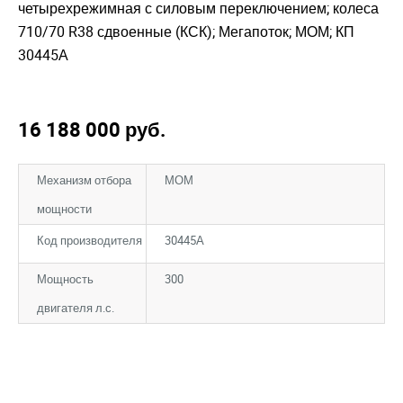
четырехрежимная с силовым переключением; колеса
710/70 R38 сдвоенные (КСК); Мегапоток; МОМ; КП
30445А
16 188 000
руб.
Механизм отбора
МОМ
мощности
Код производителя
30445А
Мощность
300
двигателя л.с.
Закрыть окно
Закрыть окно