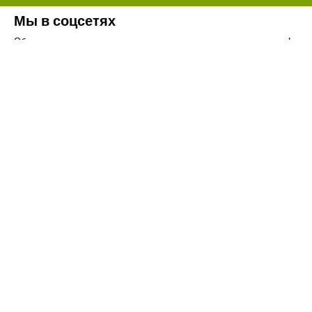
Мы в соцсетях
Обязательно подпишитесь на наши аккаунты в социальных сетях!
Телефон:
+7(8442)37-67-32
Почта:
info@volgogradagrosnab.ru
О компании
Вакансии
Фотогалерея
Контакты
Новости
Наши предложения
Сельхозтехника
Стройтехника
Запчасти