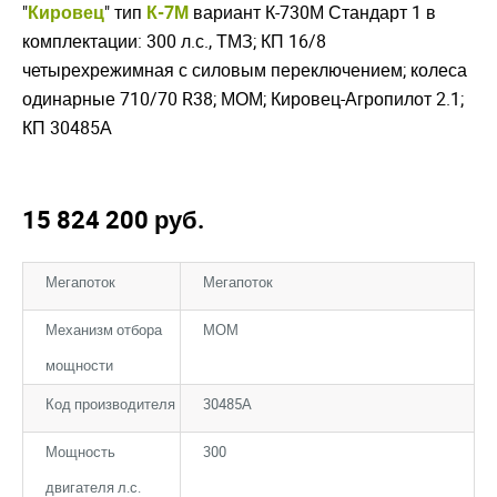
"
Кировец
" тип
К-7М
вариант К-730М Стандарт 1 в
комплектации: 300 л.с., ТМЗ; КП 16/8
четырехрежимная с силовым переключением; колеса
одинарные 710/70 R38; МОМ; Кировец-Агропилот 2.1;
КП 30485А
15 824 200
руб.
Мегапоток
Мегапоток
Механизм отбора
МОМ
мощности
Код производителя
30485А
Мощность
300
двигателя л.с.