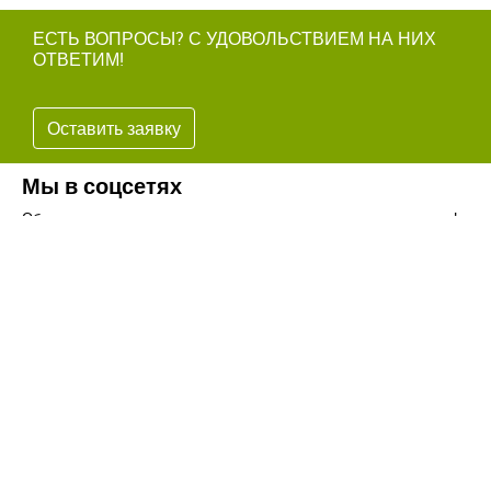
ЕСТЬ ВОПРОСЫ? С УДОВОЛЬСТВИЕМ НА НИХ
ОТВЕТИМ!
Оставить заявку
Мы в соцсетях
Обязательно подпишитесь на наши аккаунты в социальных сетях!
Телефон:
+7(8442)37-67-32
Почта:
info@volgogradagrosnab.ru
О компании
Вакансии
Фотогалерея
Контакты