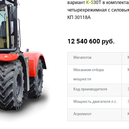
вариант
К-5
30Т в комплектац
четырехрежимная с силовым
КП 30118А
12 540 600
руб.
Мегапоток
Механизм отбора
мощности
Код производителя
Мощность двигателя л.с.
Агропилот