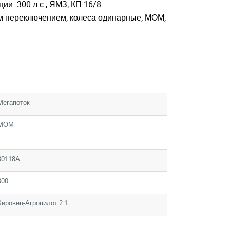
ии: 300 л.с., ЯМЗ; КП 16/8
 переключением; колеса одинарные; МОМ;
Мегапоток
МОМ
30118А
300
Кировец-Агропилот 2.1