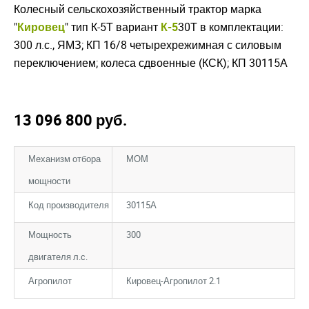
Колесный сельскохозяйственный трактор марка
"
Кировец
" тип К-5Т вариант
К-5
30Т в комплектации:
300 л.с., ЯМЗ; КП 16/8 четырехрежимная с силовым
переключением; колеса сдвоенные (КСК); КП 30115А
13 096 800
руб.
Механизм отбора
МОМ
мощности
Код производителя
30115А
Мощность
300
двигателя л.с.
Агропилот
Кировец-Агропилот 2.1