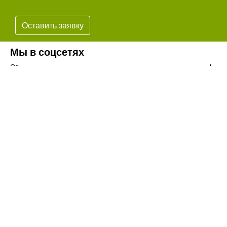
Оставить заявку
Мы в соцсетях
Обязательно подпишитесь на наши аккаунты в социальных сетях!
Телефон:
+7(8442)37-67-32
Почта:
info@volgogradagrosnab.ru
О компании
Вакансии
Фотогалерея
Контакты
Новости
Наши предложения