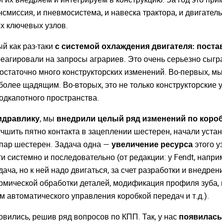
Приветст
и пароль
нсмиссия, и пневмосистема, и навеска трактора, и двигател
Укажите вашу 
х ключевых узлов.
для регистрации 
ыли пароль?
й как раз-таки
с системой охлаждения двигателя: поста
среагировали на запросы аграриев. Это очень серьезно сыг
ЗАРЕГИСТРИРО
ВОЙТИ
статочно много конструкторских изменений. Во-первых, мы 
 более щадящим. Во-вторых, это не только конструкторские
 подкапотного пространства.
идравлику
, мы
внедрили целый ряд изменений по короб
учшить пятно контакта в зацеплении шестерен, начали уста
пар шестерен. Задача одна —
увеличение ресурса
этого у
ти системно и последовательно (от редакции: у Fendt, напри
ача, но к ней надо двигаться, за счет разработки и внедре
рмической обработки деталей, модификация профиля зуба,
 автоматического управления коробкой передач и т.д.).
овились, решив ряд вопросов по КПП. Так, у нас
появилась