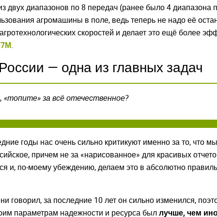
из двух диапазонов по 8 передач (ранее было 4 диапазона по
ьзования агромашины в поле, ведь теперь не надо её оста
агротехнологических скоростей и делает это ещё более эфф
-7М
.
России — одна из главных задач
ь, «топите» за всё отечественное?
едние годы нас очень сильно критикуют именно за то, что 
сийское, причем не за «нарисованное» для красивых отчетов 
мся и, по-моему убеждению, делаем это в абсолютно прави
 ни говорил, за последние 10 лет он сильно изменился, поэ
воим параметрам надежности и ресурса был
лучше, чем ин