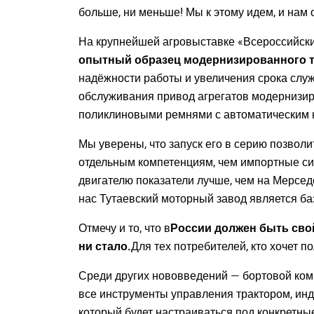
больше, ни меньше! Мы к этому идем, и нам 
На крупнейшей агровыставке «Всероссийский
опытный образец модернизированного т
надёжности работы и увеличения срока слу
обслуживания привод агрегатов модернизиро
поликлиновыми ремнями с автоматическим на
Мы уверены, что запуск его в серию позволит
отдельным компетенциям, чем импортные сил
двигателю показатели лучше, чем на Мерседе
нас Тутаевский моторный завод является ба
Отмечу и то, что в
России должен быть сво
ни стало.
Для тех потребителей, кто хочет п
Среди других нововведений — бортовой ком
все инструменты управления трактором, инд
который будет настраиваться под конкретные