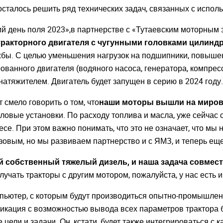
осталось решить ряд технических задач, связанных с испол
 день поля 2023»,в партнерстве с «Тутаевским моторным з
ракторного двигателя с чугунными головками цилинд
жбы. С целью уменьшения нагрузок на подшипники, повыше
ванного двигателя (водяного насоса, генератора, компре
тяжителем. Двигатель будет запущен в серию в 2024 году.
 смело говорить о том, что
наши моторы вышли на миров
овые установки. По расходу топлива и масла, уже сейчас 
се. При этом важно понимать, что это не означает, что мы 
зовым, но мы развиваем партнерство и с ЯМЗ, и теперь еще
й собственный тяжелый дизель, и наша задача совмест
олучать тракторы с другим мотором, пожалуйста, у нас есть 
пьютер, с которым будут производиться опытно-промышленн
икация с возможностью вывода всех параметров трактора 
 цели и задачи. Он, кстати, будет также интегрироваться с 