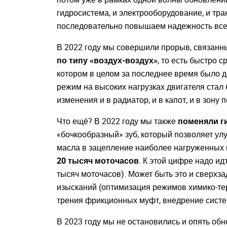
введите свой логин 
гидросистема, и электрооборудование, и тра
последовательно повышаем надежность все
ВОЙТИ
Заб
В 2022 году мы совершили прорыв, связанны
по типу «воздух-воздух»
, то есть быстро 
котором в целом за последнее время было до
режим на высоких нагрузках двигателя стал
изменения и в радиатор, и в капот, и в зону
Что ещё? В 2022 году мы также
поменяли г
«бочкообразный» зуб, который позволяет ул
масла в зацепление наиболее нагруженных 
20 тысяч моточасов
. К этой цифре надо ид
тысяч моточасов). Может быть это и сверхзад
изысканий (оптимизация режимов химико-те
трения фрикционных муфт, внедрение систем
В 2023 году мы не остановились и опять обн