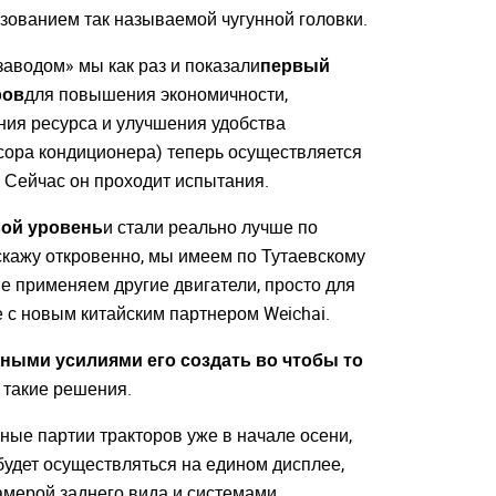
ьзованием так называемой чугунной головки.
аводом» мы как раз и показали
первый
ров
для повышения экономичности,
ния ресурса и улучшения удобства
ссора кондиционера) теперь осуществляется
 Сейчас он проходит испытания.
ой уровень
и стали реально лучше по
скажу откровенно, мы имеем по Тутаевскому
не применяем другие двигатели, просто для
 с новым китайским партнером Weichai.
ными усилиями его создать во чтобы то
и такие решения.
ые партии тракторов уже в начале осени,
будет осуществляться на едином дисплее,
камерой заднего вида и системами