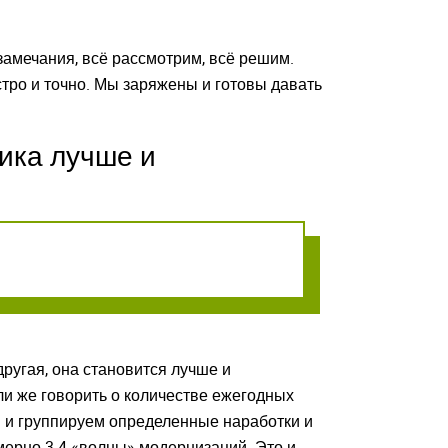
замечания, всё рассмотрим, всё решим.
стро и точно. Мы заряжены и готовы давать
ника лучше и
ругая, она становится лучше и
и же говорить о количестве ежегодных
м и группируем определенные наработки и
мерно 3-4 «волны» модернизаций. Это и