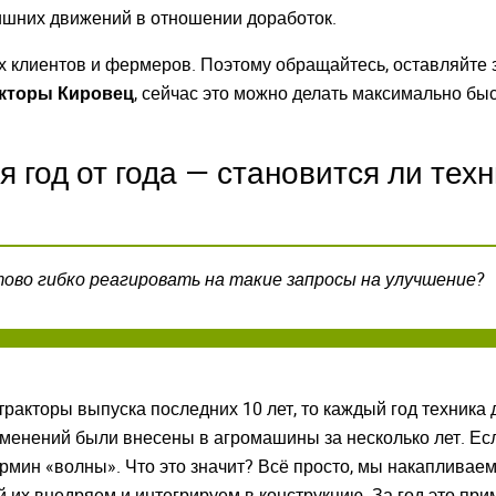
ишних движений в отношении доработок.
х клиентов и фермеров. Поэтому обращайтесь, оставляйте 
акторы Кировец
, сейчас это можно делать максимально бы
 год от года — становится ли тех
тово гибко реагировать на такие запросы на улучшение?
ойдите
, введите ваш логин и пароль
акторы выпуска последних 10 лет, то каждый год техника д
нием!
менений были внесены в агромашины за несколько лет. Есл
ермин «волны». Что это значит? Всё просто, мы накапливае
 сайте
 их внедряем и интегрируем в конструкцию. За год это при