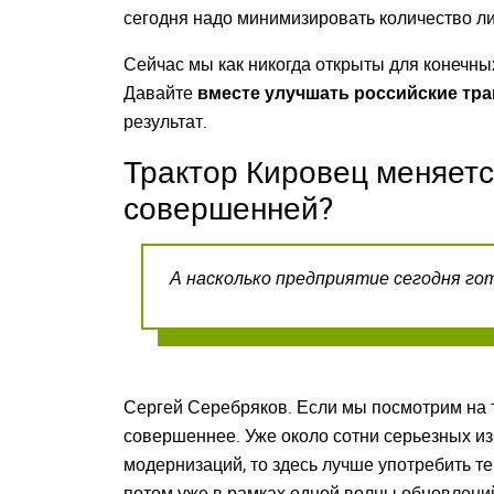
сегодня надо минимизировать количество л
Сейчас мы как никогда открыты для конечны
Давайте
вместе улучшать российские тр
результат.
Трактор Кировец меняется
Закрыть окно
совершенней?
А насколько предприятие сегодня го
В
Для входа на сайт
Сергей Серебряков. Если мы посмотрим на тр
С возвраще
совершеннее. Уже около сотни серьезных из
модернизаций, то здесь лучше употребить т
Авторизуйтесь на
потом уже в рамках одной волны обновлений