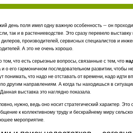
кий день поля имел одну важную особенность — он проход
ли, так и в растениеводстве. Это сразу перевело выставку 
, дилеров, производителей, сервисных специалистов и инж
дителей. А это не очень хорошо.
о том, что есть серьезные вопросы, связанные с тем, что
на
а
и о его гармоничном последовательном развитии, чтобы не
ут понимать, что надо не отставать от времени, надо идти 
 по другим направлениям. А когда ты находишься в ситуаци
. Данная выставка это наглядно показала.
ловно, нужно, ведь оно носит стратегический характер. Это
бщение к коллективному труду и бескрайнему миру сельско
орошее мероприятие.