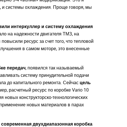
вуем!
ь, и системы охлаждения. Проще говоря, мы
почту
на сайте
вили интеркуллер и систему охлаждения
рало на надежности двигателя ТМЗ, на
ВАТЬСЯ
повысили ресурс за счет того, что тепловой
 улучшения в самом моторе, это внесенные
ке передач
, появился так называемый
навливать систему принудительной подачи
зла до капитального ремонта. Сейчас
цель
мер, расчетный ресурс по коробке Vario 10
ния новых конструкторско-технологических
 применение новых материалов в парах
 современная двухдиапазонная коробка